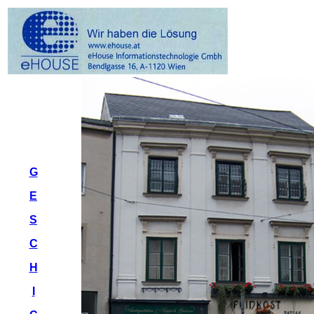
G
E
S
C
H
I