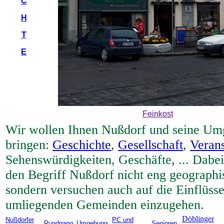
C
H
T
E
Feinkost
Wir wollen Ihnen Nußdorf und seine Um
bringen:
Geschichte
,
Gesellschaft
,
Verans
Sehenswürdigkeiten, Geschäfte, ... Dabei
den Begriff Nußdorf nicht eng geographi
sondern versuchen auch auf die Einflüsse
umliegenden Gemeinden einzugehen.
Döblinger
Nußdorfer
PC und
Rundgang
Umgebung
Senioren